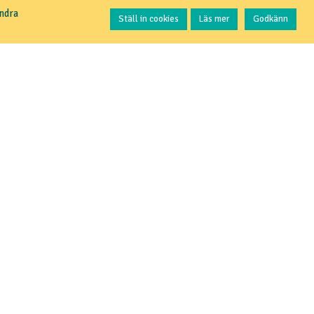
Kontakta oss
andra
Ställ in cookies
Läs mer
Godkänn