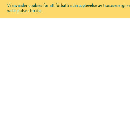
Vi använder cookies för att förbättra din upplevelse av tranasenergi.se
webbplatser för dig.
Intresseanmälan
Skicka gärna dina kontaktuppgifter via formuläret