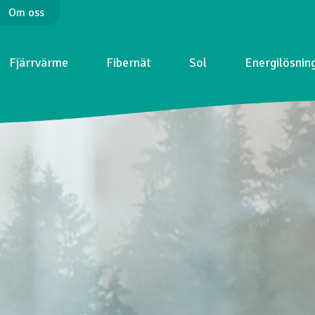
Om oss
Fjärrvärme
Fibernät
Sol
Energilösnin