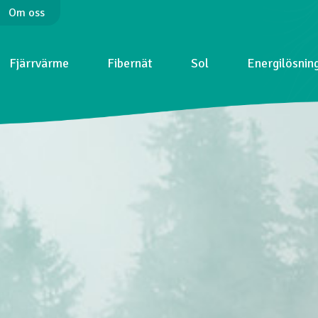
Om oss
Fjärrvärme
Fibernät
Sol
Energilösnin