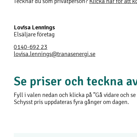
Tecknar du som privatperson?
Klicka här för att 
Lovisa Lennings
Elsäljare företag
0140-692 23
lovisa.lennings@tranasenergi.se
Se priser och teckna a
Fyll i valen nedan och klicka på ”Gå vidare och se el
Schysst pris uppdateras fyra gånger om dagen.