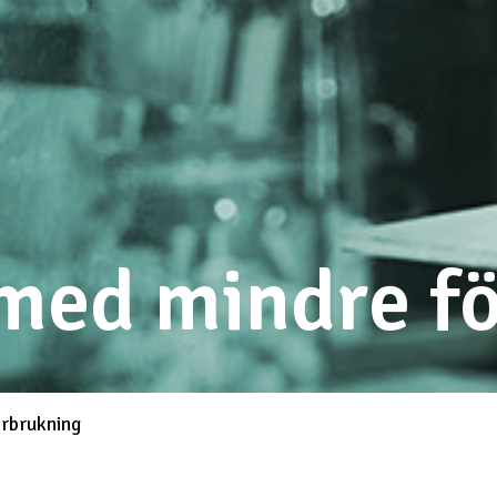
 med mindre f
örbrukning