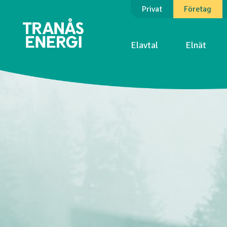
Privat
Företag
Elavtal
Elnät