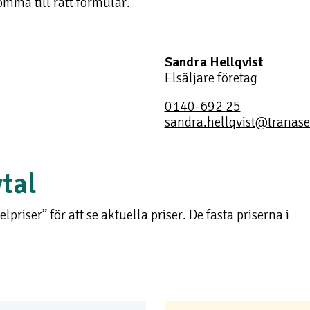
komma till rätt formulär.
Sandra Hellqvist
Elsäljare företag
0140-692 25
sandra.hellqvist@tranase
vtal
priser” för att se aktuella priser. De fasta priserna i