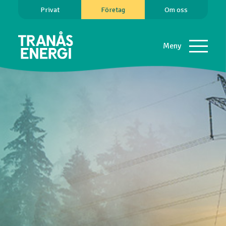
Privat
Företag
Om oss
Meny