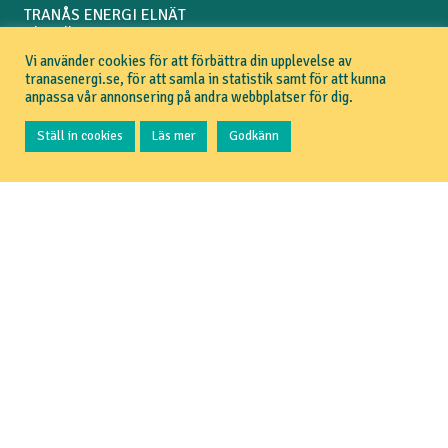
TRANÅS ENERGI ELNÄT
Aktuellt
Pressrum
Vi använder cookies för att förbättra din upplevelse av
GDPR
tranasenergi.se, för att samla in statistik samt för att kunna
Om webbplatsen
anpassa vår annonsering på andra webbplatser för dig.
HUR KAN VI HJÄLPA DIG?
Ställ in cookies
Läs mer
Godkänn
Jag vill kontakta kundservice
Jag vill anmäla flytt
Jag vill se driftinformation
IN ENGLISH