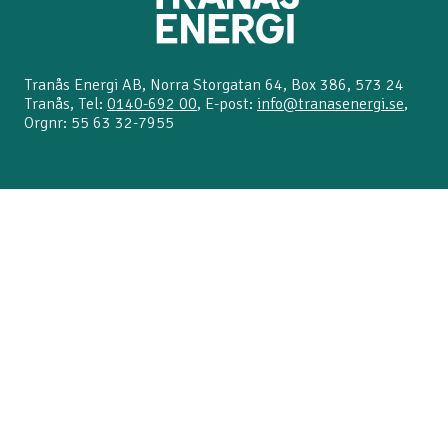
Tranås Energi AB, Norra Storgatan 64, Box 386, 573 24
Tranås, Tel:
0140-692 00
, E-post:
info@tranasenergi.se
,
Orgnr: 55 63 32-7955