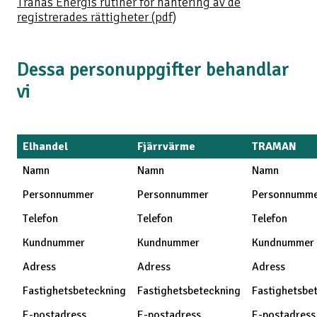
Tranås Energis rutiner för hantering av de
registrerades rättigheter (pdf)
Dessa personuppgifter behandlar
vi
Elhandel
Fjärrvärme
TRAMAN
Namn
Namn
Namn
Personnummer
Personnummer
Personnumm
Telefon
Telefon
Telefon
Kundnummer
Kundnummer
Kundnummer
Adress
Adress
Adress
Fastighetsbeteckning
Fastighetsbeteckning
Fastighetsbe
E-postadress
E-postadress
E-postadress