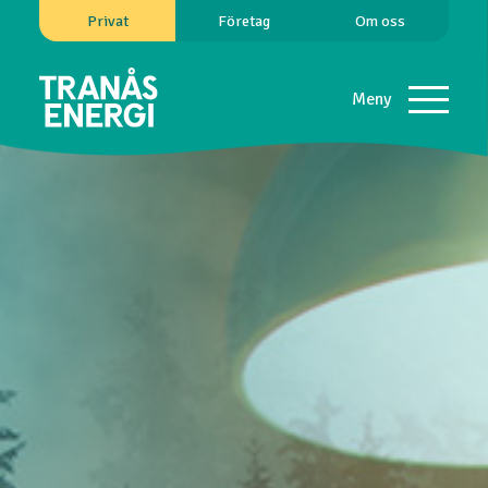
Privat
Företag
Om oss
Meny