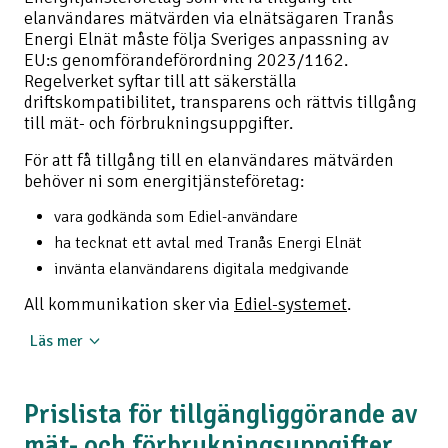
elanvändares mätvärden via elnätsägaren Tranås
Energi Elnät måste följa Sveriges anpassning av
EU:s genomförandeförordning 2023/1162.
Regelverket syftar till att säkerställa
driftskompatibilitet, transparens och rättvis tillgång
till mät- och förbrukningsuppgifter.
För att få tillgång till en elanvändares mätvärden
behöver ni som energitjänsteföretag:
vara godkända som Ediel-användare
ha tecknat ett avtal med Tranås Energi Elnät
invänta elanvändarens digitala medgivande
All kommunikation sker via
Ediel-systemet
.
Läs mer
Så går processen till
Prislista för tillgängliggörande av
Energitjänsteföretag begär tillgång till
elanvändarens mätvärden genom följande steg:
mät- och förbrukningsuppgifter