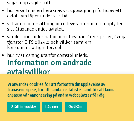
sägas upp avgiftsfritt,
hur ersättningen beräknas vid uppsägning i förtid av ett
avtal som löper under viss tid,
villkoren för ersättning om elleverantören inte uppfyller
sitt åtagande enligt avtalet,
var det finns information om elleverantörens priser, övriga
tjänster EIFS 2024:2 och villkor samt om
konsumenträttigheter, och
hur tvistlösning utanför domstol inleds.
Information om ändrade
avtalsvillkor
Innan elleverantören ändrar dina avtalsvillkor i ett
Vi använder cookies för att förbättra din upplevelse av
avtal som löper tills vidare ska du informeras om det
tranasenergi.se, för att samla in statistik samt för att kunna
i ett särskilt meddelande senast två månader innan
anpassa vår annonsering på andra webbplatser för dig.
de nya villkoren börjar gälla. Du ska också
informeras om din rätt att säga upp avtalet. Om det
Ställ in cookies
Läs mer
Godkänn
är priset för elleveransen som ändras ska du få veta
skälen till det. (9 kap. 23 § ellagen)
Fakturering