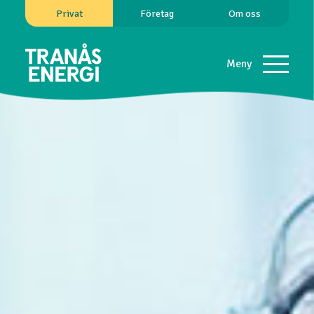
Privat
Företag
Om oss
Meny