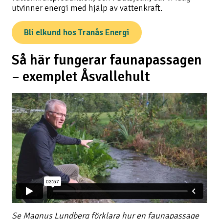
utvinner energi med hjälp av vattenkraft.
Bli elkund hos Tranås Energi
Så här fungerar faunapassagen
– exemplet Åsvallehult
Se Magnus Lundberg förklara hur en faunapassage