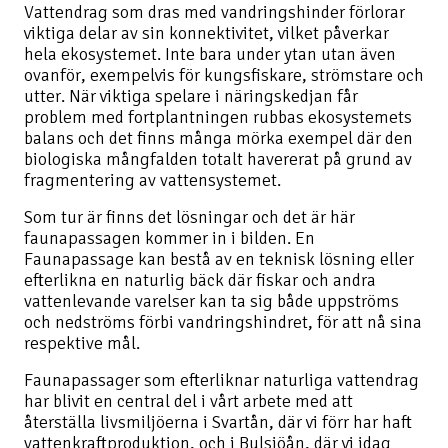
Vattendrag som dras med vandringshinder förlorar
viktiga delar av sin konnektivitet, vilket påverkar
hela ekosystemet. Inte bara under ytan utan även
ovanför, exempelvis för kungsfiskare, strömstare och
utter. När viktiga spelare i näringskedjan får
problem med fortplantningen rubbas ekosystemets
balans och det finns många mörka exempel där den
biologiska mångfalden totalt havererat på grund av
fragmentering av vattensystemet.
Som tur är finns det lösningar och det är här
faunapassagen kommer in i bilden. En
Faunapassage kan bestå av en teknisk lösning eller
efterlikna en naturlig bäck där fiskar och andra
vattenlevande varelser kan ta sig både uppströms
och nedströms förbi vandringshindret, för att nå sina
respektive mål.
Faunapassager som efterliknar naturliga vattendrag
har blivit en central del i vårt arbete med att
återställa livsmiljöerna i Svartån, där vi förr har haft
vattenkraftproduktion, och i Bulsjöån, där vi idag