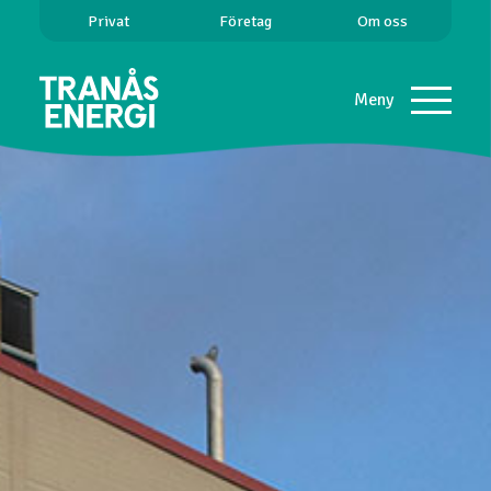
Privat
Företag
Om oss
Meny