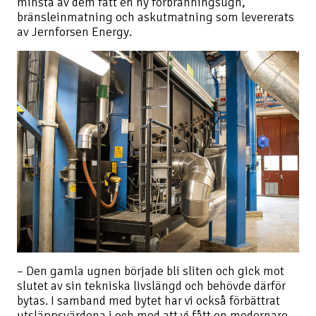
minsta av dem fått en ny förbränningsugn,
bränsleinmatning och askutmatning som levererats
av Jernforsen Energy.
– Den gamla ugnen började bli sliten och gick mot
slutet av sin tekniska livslängd och behövde därför
bytas. I samband med bytet har vi också förbättrat
utsläppsvärdena i och med att vi fått en modernare