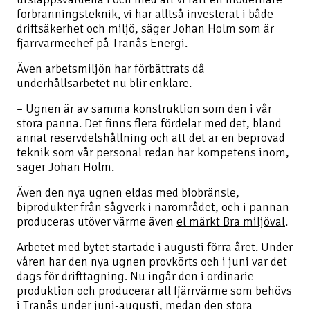
förbränningsteknik, vi har alltså investerat i både
driftsäkerhet och miljö, säger Johan Holm som är
fjärrvärmechef på Tranås Energi.
Även arbetsmiljön har förbättrats då
underhållsarbetet nu blir enklare.
– Ugnen är av samma konstruktion som den i vår
stora panna. Det finns flera fördelar med det, bland
annat reservdelshållning och att det är en beprövad
teknik som vår personal redan har kompetens inom,
säger Johan Holm.
Även den nya ugnen eldas med biobränsle,
biprodukter från sågverk i närområdet, och i pannan
produceras utöver värme även
el märkt Bra miljöval
.
Arbetet med bytet startade i augusti förra året. Under
våren har den nya ugnen provkörts och i juni var det
dags för drifttagning. Nu ingår den i ordinarie
produktion och producerar all fjärrvärme som behövs
i Tranås under juni-augusti, medan den stora