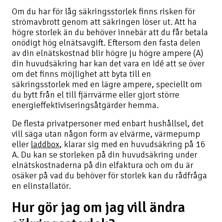
Om du har för låg säkringsstorlek finns risken för
strömavbrott genom att säkringen löser ut. Att ha
högre storlek än du behöver innebär att du får betala
onödigt hög elnätsavgift. Eftersom den fasta delen
av din elnätskostnad blir högre ju högre ampere (A)
din huvudsäkring har kan det vara en idé att se över
om det finns möjlighet att byta till en
säkringsstorlek med en lägre ampere, speciellt om
du bytt från el till fjärrvärme eller gjort större
energieffektiviseringsåtgärder hemma.
De flesta privatpersoner med enbart hushållsel, det
vill säga utan någon form av elvärme, värmepump
eller
laddbox
, klarar sig med en huvudsäkring på 16
A. Du kan se storleken på din huvudsäkring under
elnätskostnaderna på din elfaktura och om du är
osäker på vad du behöver för storlek kan du rådfråga
en elinstallatör.
Hur gör jag om jag vill ändra