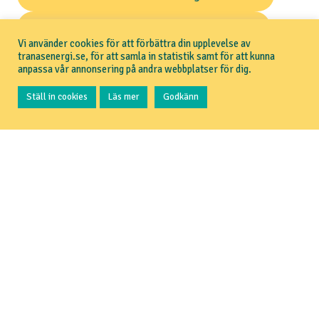
Logga in på Mina sidor och se din faktura
Vi använder cookies för att förbättra din upplevelse av
tranasenergi.se, för att samla in statistik samt för att kunna
anpassa vår annonsering på andra webbplatser för dig.
Tillbaka
Ställ in cookies
Läs mer
Godkänn
TRANÅS ENERGI
Om Tranås Energi
Aktuellt
Pressrum
GDPR
Om webbplatsen