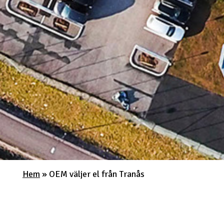
Hem
»
OEM väljer el från Tranås