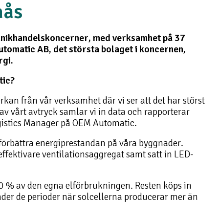
nås
eknikhandelskoncerner, med verksamhet på 37
tomatic AB, det största bolaget i koncernen,
rgi.
tic?
kan från vår verksamhet där vi ser att det har störst
d av vårt avtryck samlar vi in data och rapporterar
ogistics Manager på OEM Automatic.
tt förbättra energiprestandan på våra byggnader.
l effektivare ventilationsaggregat samt satt in LED-
0 % av den egna elförbrukningen. Resten köps in
nder de perioder när solcellerna producerar mer än