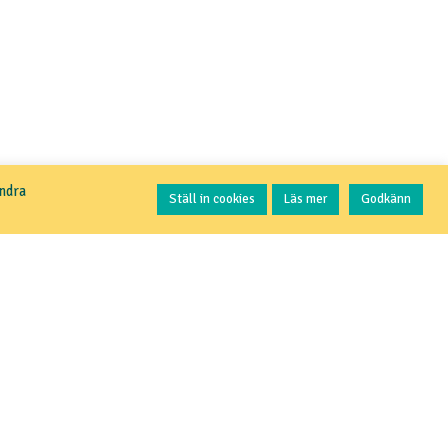
Kontakta oss
andra
Ställ in cookies
Läs mer
Godkänn