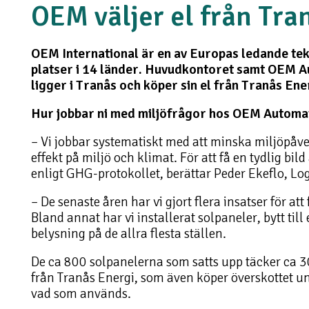
OEM väljer el från Tra
OEM International är en av Europas ledande t
platser i 14 länder. Huvudkontoret samt OEM Au
ligger i Tranås och köper sin el från Tranås Ene
Hur jobbar ni med miljöfrågor hos OEM Automa
– Vi jobbar systematiskt med att minska miljöpåver
effekt på miljö och klimat. För att få en tydlig bil
enligt GHG-protokollet, berättar Peder Ekeflo, L
– De senaste åren har vi gjort flera insatser för a
Bland annat har vi installerat solpaneler, bytt til
belysning på de allra flesta ställen.
De ca 800 solpanelerna som satts upp täcker ca 3
från Tranås Energi, som även köper överskottet u
vad som används.