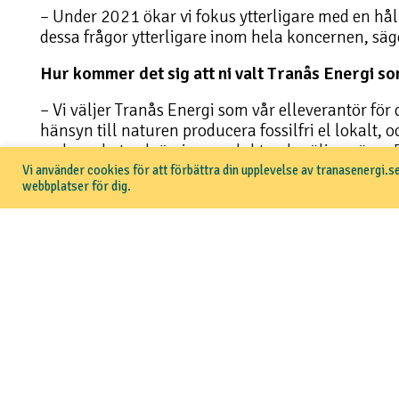
– Under 2021 ökar vi fokus ytterligare med en hå
dessa frågor ytterligare inom hela koncernen, säg
Hur kommer det sig att ni valt Tranås Energi s
– Vi väljer Tranås Energi som vår elleverantör för
hänsyn till naturen producera fossilfri el lokalt,
verksamhet och övriga produkter de säljer, säger 
Vi använder cookies för att förbättra din upplevelse av tranasenergi.se
Du kan läsa mer om OEM Automatic på
deras hem
webbplatser för dig.
Läs mer om Tranås Energis elavtal för företag