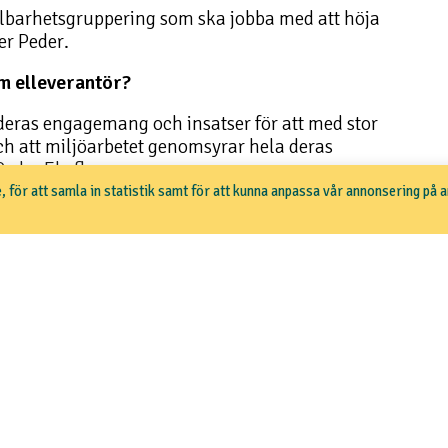
llbarhetsgruppering som ska jobba med att höja
er Peder.
om elleverantör?
 deras engagemang och insatser för att med stor
 och att miljöarbetet genomsyrar hela deras
Peder Ekeflo.
, för att samla in statistik samt för att kunna anpassa vår annonsering på 
sida
.