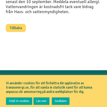
senast den 10 september. Meddela eventuell allergi.
Vattenvandringen är kostnadsfri tack vare bidrag
från Havs- och vattenmyndigheten.
Tillbaka
TRANÅS ENERGI
Vi använder cookies för att förbättra din upplevelse av
Om Tranås Energi
tranasenergi.se, för att samla in statistik samt för att kunna
Aktuellt
anpassa vår annonsering på andra webbplatser för dig.
Pressrum
GDPR
Ställ in cookies
Läs mer
Godkänn
Om webbplatsen