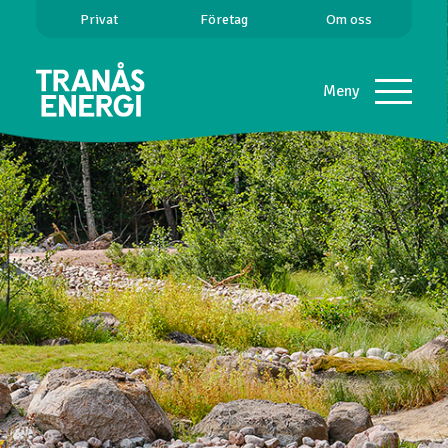
Privat
Företag
Om oss
Meny