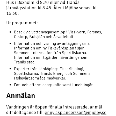
Hus i Boxholm kl 8.20 eller vid Tranås
järnvägsstation kl 8.45. Åter i Mjölby senast kl
16.30.
Ur programmet:
Besök vid vattenvägar/omlöp i Visskvarn, Forsnäs,
Olstorp, Bulsjöån och Åsvallehult.
Information och visning av anläggningarna.
Information om ny Fiskevårdsplan i sjön
Sommen. Information från Sportfiskarna.
Information om åtgärder i Svartån genom
Tranås stad.
Experter från Jönköpings Fiskeribiologi,
Sportfiskarna, Tranås Energi och Sommens
Fiskevårdsområde medverkar.
För- och eftermiddagskaffe samt lunch ingår.
Anmälan
Vandringen är öppen för alla intresserade, anmäl
ditt deltagande till
jenny.asp.andersson@mjolby.se