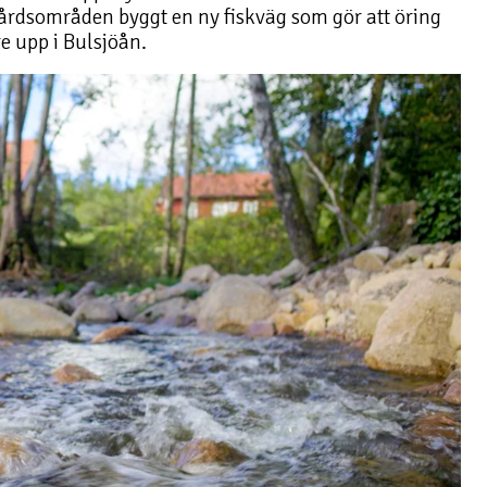
årdsområden byggt en ny fiskväg som gör att öring
e upp i Bulsjöån.