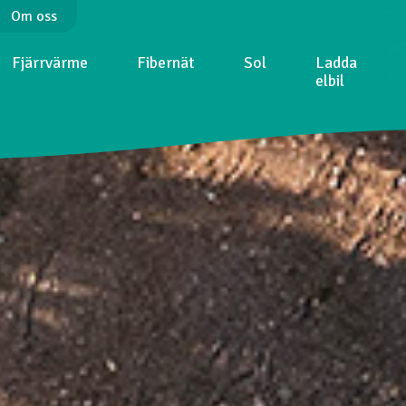
Om oss
Fjärrvärme
Fibernät
Sol
Ladda
elbil