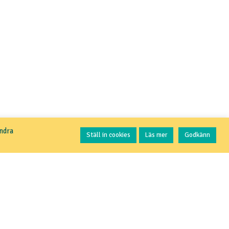
Kontakta oss
andra
Ställ in cookies
Läs mer
Godkänn