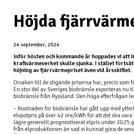
Höjda fjärrvärm
24 september, 2024
Inför hösten och kommande år hoppades vi att i
kraftvärmeverket skulle sjunka. I stället fortsä
höjning av fjärrvärmepriset även vid årsskiftet.
Orsaken till de stigande priserna har, precis som 
En stor del av Sveriges biobränsle exporteras nu ti
biobränsle från Ryssland. Den höga efterfrågan led
– Kostnaden för biobränsle har gått upp med ytterl
elspotpris på över 42 öre/kWh för att det ska vara
lägre generellt prognostiserat elpris under 2025 g
från elproduktionen än vad vi kunnat göra de sen