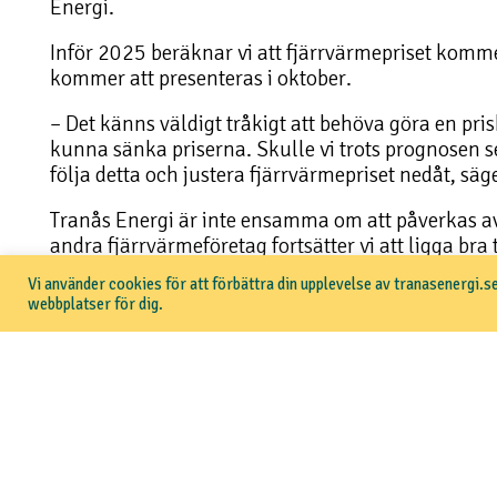
Energi.
Inför 2025 beräknar vi att fjärrvärmepriset kommer
kommer att presenteras i oktober.
– Det känns väldigt tråkigt att behöva göra en pris
kunna sänka priserna. Skulle vi trots prognosen s
följa detta och justera fjärrvärmepriset nedåt, sä
Tranås Energi är inte ensamma om att påverkas av
andra fjärrvärmeföretag fortsätter vi att ligga bra
fjärrvärmepriserna hos alla Sveriges fjärrvärmeför
Vi använder cookies för att förbättra din upplevelse av tranasenergi.se
pris, ligger Tranås Energis priser på plats 41 av 2
webbplatser för dig.
Jönköpings län.
Tillbaka