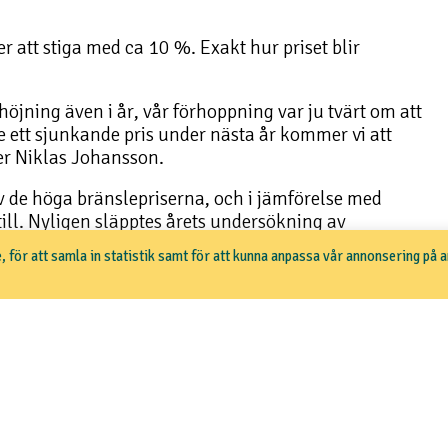
 att stiga med ca 10 %. Exakt hur priset blir
höjning även i år, vår förhoppning var ju tvärt om att
e ett sjunkande pris under nästa år kommer vi att
ger Niklas Johansson.
 de höga bränslepriserna, och i jämförelse med
 till. Nyligen släpptes årets undersökning av
etag, och i denna jämförelse, där plats 1 har lägst
, för att samla in statistik samt för att kunna anpassa vår annonsering på 
56 nationellt och plats 3 av de 13 företag som finns i