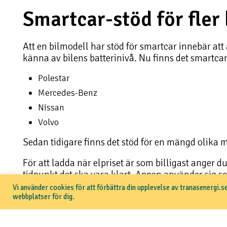
Smartcar-stöd för fler
Att en bilmodell har stöd för smartcar innebär at
känna av bilens batterinivå. Nu finns det smartcar
Polestar
Mercedes-Benz
Nissan
Volvo
Sedan tidigare finns det stöd för en mängd olika m
För att ladda när elpriset är som billigast anger du
tidpunkt det ska vara klart. Appen använder sig sed
timmar då priset är som lägst.
Vi använder cookies för att förbättra din upplevelse av tranasenergi.se
webbplatser för dig.
Anslut el- och hybridbi