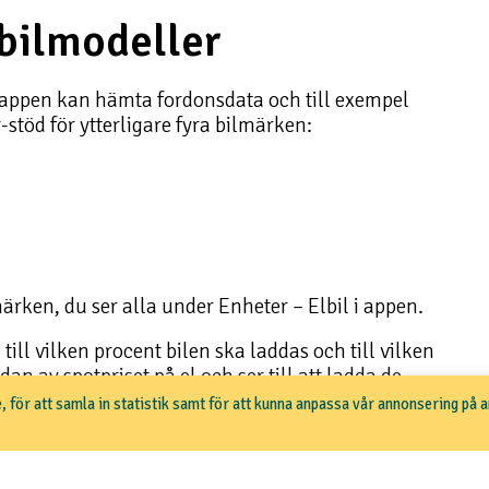
 bilmodeller
t appen kan hämta fordonsdata och till exempel
-stöd för ytterligare fyra bilmärken:
ärken, du ser alla under Enheter – Elbil i appen.
 till vilken procent bilen ska laddas och till vilken
an av spotpriset på el och ser till att ladda de
, för att samla in statistik samt för att kunna anpassa vår annonsering på 
lar som inte har