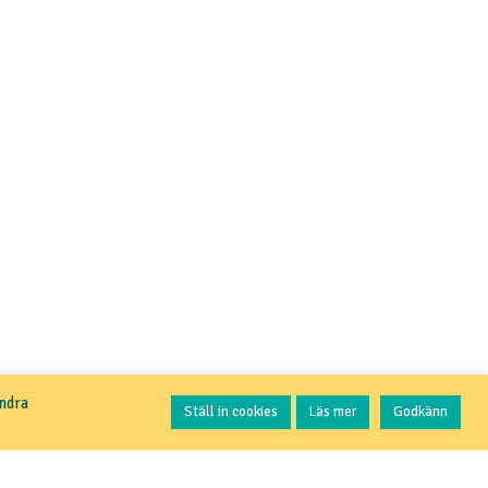
Kontakta oss
andra
Ställ in cookies
Läs mer
Godkänn