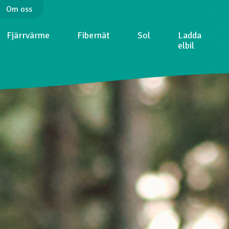
Om oss
Fjärrvärme
Fibernät
Sol
Ladda
elbil