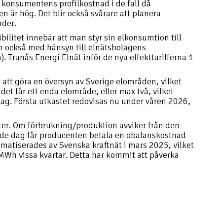
 konsumentens profilkostnad i de fall då
 är hög. Det blir också svårare att planera
nder.
xibilitet innebär att man styr sin elkonsumtion till
en också med hänsyn till elnätsbolagens
). Tranås Energi Elnät inför de nya effekttarifferna 1
 att göra en översyn av Sverige elområden, vilket
ndet får ett enda elområde, eller max två, vilket
lag. Första utkastet redovisas nu under våren 2026,
ter. Om förbrukning/produktion avviker från den
de dag får producenten betala en obalanskostnad
omatiserades av Svenska kraftnät i mars 2025, vilket
/MWh vissa kvartar. Detta har kommit att påverka