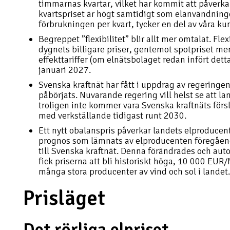
timmarnas kvartar, vilket har kommit att påverka
kvartspriset är högt samtidigt som elanvändningen
förbrukningen per kvart, tycker en del av våra ku
Begreppet ”flexibilitet” blir allt mer omtalat. Fle
dygnets billigare priser, gentemot spotpriset m
effekttariffer (om elnätsbolaget redan infört detta
januari 2027.
Svenska kraftnät har fått i uppdrag av regeringen
påbörjats. Nuvarande regering vill helst se att la
troligen inte kommer vara Svenska kraftnäts förs
med verkställande tidigast runt 2030.
Ett nytt obalanspris påverkar landets elproducen
prognos som lämnats av elproducenten föregåen
till Svenska kraftnät. Denna förändrades och aut
fick priserna att bli historiskt höga, 10 000 EUR
många stora producenter av vind och sol i landet.
Prisläget
Det rörliga elpriset