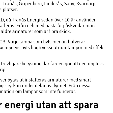
 Tranås, Gripenberg, Linderås, Säby, Kvarnarp,
 platser.
ED, då Tranås Energi sedan över 10 år använder
stalleras. Från och med nästa år påskyndar man
äldre armaturer som är i bra skick.
023. Varje lampa som byts mer än halverar
 exempelvis byts högtrycksnatriumlampor med effekt
trevligare belysning där färgen gör att den upplevs
rgi.
över bytas ut installeras armaturer med smart
ingsstyrkan under delar av dygnet. Från dessa
ormation om lampor som inte fungerar.
 energi utan att spara