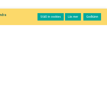
Kontakta oss
andra
Ställ in cookies
Läs mer
Godkänn