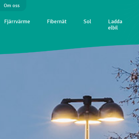
Om oss
Fjärrvärme
Fibernät
Sol
Ladda
elbil