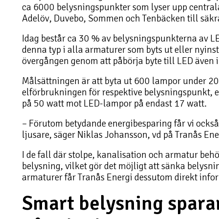
ca 6000 belysningspunkter som lyser upp centrala
Adelöv, Duvebo, Sommen och Tenbäcken till säkra
Idag består ca 30 % av belysningspunkterna av L
denna typ i alla armaturer som byts ut eller nyin
övergången genom att påbörja byte till LED även i 
Målsättningen är att byta ut 600 lampor under 2
elförbrukningen för respektive belysningspunkt,
på 50 watt mot LED-lampor på endast 17 watt.
– Förutom betydande energibesparing får vi också 
ljusare, säger Niklas Johansson, vd på Tranås Ene
I de fall där stolpe, kanalisation och armatur beh
belysning, vilket gör det möjligt att sänka belysn
armaturer får Tranås Energi dessutom direkt inf
Smart belysning sparar