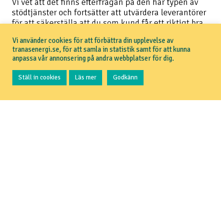
Vi vet att det finns efterfrågan på den här typen av
stödtjänster och fortsätter att utvärdera leverantörer
för att säkerställa att du som kund får ett riktigt bra
upplägg när vi börjar erbjuda denna tjänst.
Vi använder cookies för att förbättra din upplevelse av
tranasenergi.se, för att samla in statistik samt för att kunna
anpassa vår annonsering på andra webbplatser för dig.
Tillbaka
Ställ in cookies
Läs mer
Godkänn
TRANÅS ENERGI
Om Tranås Energi
Aktuellt
Pressrum
GDPR