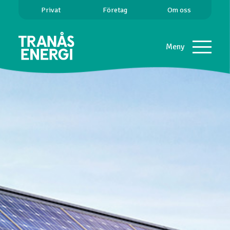
Privat
Företag
Om oss
Meny