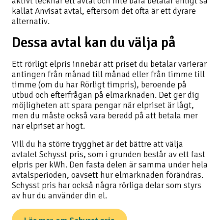
aktivt tecknar ett avtal och inte bara betalar enligt så
kallat Anvisat avtal, eftersom det ofta är ett dyrare
alternativ.
Dessa avtal kan du välja på
Ett rörligt elpris innebär att priset du betalar varierar
antingen från månad till månad eller från timme till
timme (om du har Rörligt timpris), beroende på
utbud och efterfrågan på elmarknaden. Det ger dig
möjligheten att spara pengar när elpriset är lågt,
men du måste också vara beredd på att betala mer
när elpriset är högt.
Vill du ha större trygghet är det bättre att välja
avtalet Schysst pris, som i grunden består av ett fast
elpris per kWh. Den fasta delen är samma under hela
avtalsperioden, oavsett hur elmarknaden förändras.
Schysst pris har också några rörliga delar som styrs
av hur du använder din el.