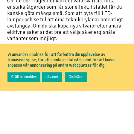
Om du bor i lägenhet kan det vara svårt att hitta
enstaka åtgärder som får stor effekt, i stället får du
kanske göra många små. Som att byta till LED-
lampor och se till att dina teknikprylar är ordentligt
avstängda. Om du ska köpa nya vitvaror eller andra
eldrivna saker är det bra att välja så energisnåla
varianter som möjligt.
Vi använder cookies för att förbättra din upplevelse av
tranasenergi.se, för att samla in statistik samt för att kunna
Se elpriser och teckna elavtal
anpassa vår annonsering på andra webbplatser för dig.
Ställ in cookies
Läs mer
Godkänn
Tillbaka