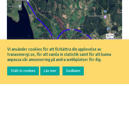
Vi använder cookies för att förbättra din upplevelse av
tranasenergi.se, för att samla in statistik samt för att kunna
anpassa vår annonsering på andra webbplatser för dig.
Ställ in cookies
Läs mer
Godkänn
Information om fotografering
Invigningen är öppen för allmänheten och Tranås
Energi kommer att fotografera och filma under
evenemanget. Materialet kommer att användas i
företagets publika kanaler. Även nyhetsmedia från
olika kanaler kommer att finnas på plats.