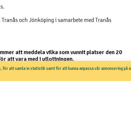
s.
na Tranås och Jönköping i samarbete med Tranås
kommer att meddela vilka som vunnit platser den 20
r att vara med i utlottningen.
, för att samla in statistik samt för att kunna anpassa vår annonsering på 