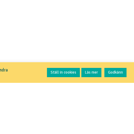
Kontakta oss
andra
Ställ in cookies
Läs mer
Godkänn