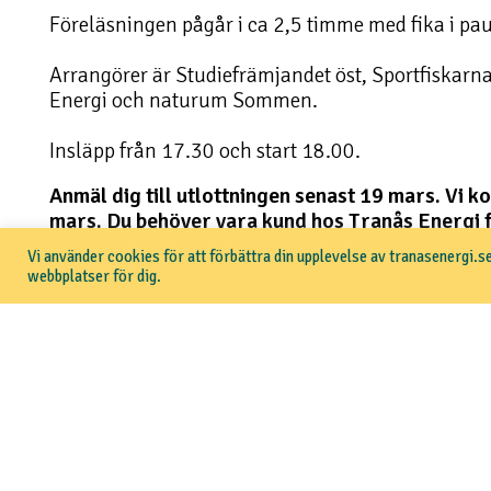
Föreläsningen pågår i ca 2,5 timme med fika i pau
Arrangörer är Studiefrämjandet öst, Sportfiskar
Energi och naturum Sommen.
Insläpp från 17.30 och start 18.00.
Anmäl dig till utlottningen senast 19 mars. Vi 
mars.
Du behöver vara kund hos Tranås Energi fö
Vi använder cookies för att förbättra din upplevelse av tranasenergi.se
webbplatser för dig.
Anmäl dig till utlottningen via Mina sidor
Tillbaka