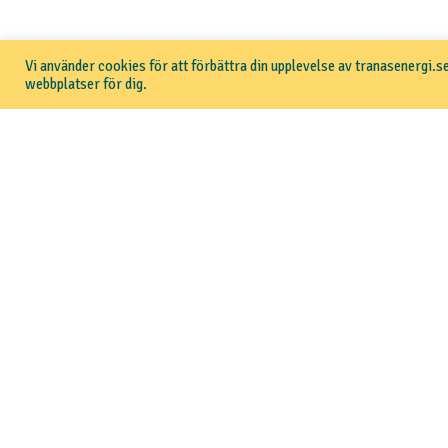
Tillbaka
Vi använder cookies för att förbättra din upplevelse av tranasenergi.se
webbplatser för dig.
TRANÅS ENERGI
HUR KAN VI HJÄLPA DI
Om Tranås Energi
Jag vill kontakta kundse
Aktuellt
Jag vill teckna elavtal