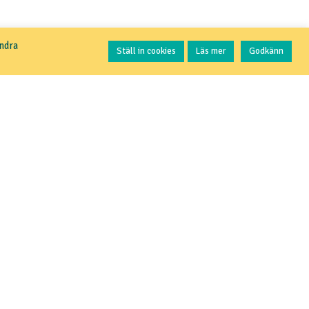
Kontakta oss
andra
Ställ in cookies
Läs mer
Godkänn