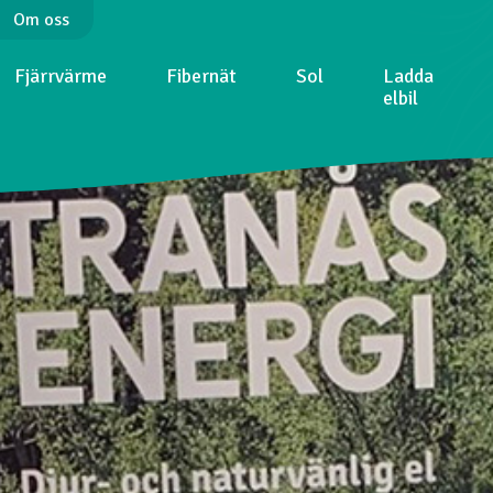
Om oss
Fjärrvärme
Fibernät
Sol
Ladda
elbil