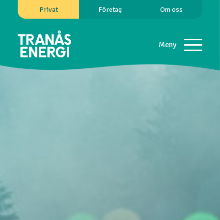
Privat
Företag
Om oss
Meny