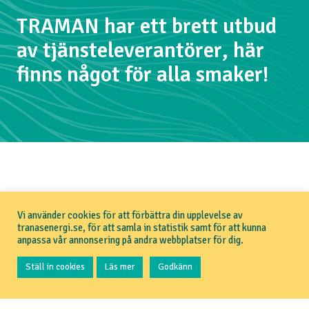
TRAMAN har ett brett utbud
av tjänsteleverantörer, här
finns något för alla smaker!
Vi använder cookies för att förbättra din upplevelse av
tranasenergi.se, för att samla in statistik samt för att kunna
anpassa vår annonsering på andra webbplatser för dig.
Ställ in cookies
Läs mer
Godkänn
Tjänsteleverantörer i nätet
Våra externa tjänsteleverantörer levererar tv,