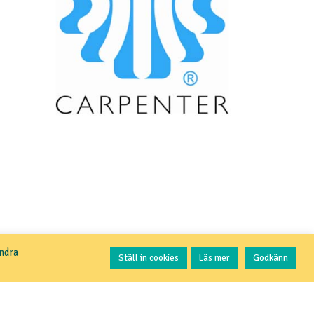
Kontakta oss
andra
Ställ in cookies
Läs mer
Godkänn