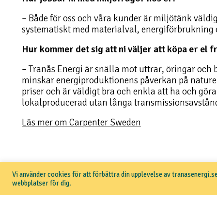
– Både för oss och våra kunder är miljötänk väldigt
systematiskt med materialval, energiförbrukning o
Hur kommer det sig att ni väljer att köpa er el 
– Tranås Energi är snälla mot uttrar, öringar och
minskar energiproduktionens påverkan på natur
priser och är väldigt bra och enkla att ha och gö
lokalproducerad utan långa transmissionsavstån
Läs mer om Carpenter Sweden
Vi använder cookies för att förbättra din upplevelse av tranasenergi.se
webbplatser för dig.