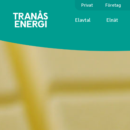
Privat
Företag
Elavtal
Elnät