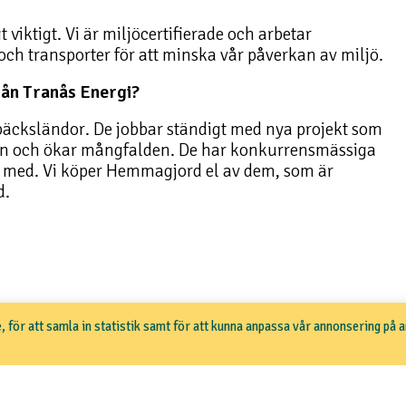
 viktigt. Vi är miljöcertifierade och arbetar
ch transporter för att minska vår påverkan av miljö.
från Tranås Energi?
 bäcksländor. De jobbar ständigt med nya projekt som
en och ökar mångfalden. De har konkurrensmässiga
ra med. Vi köper Hemmagjord el av dem, som är
d.
, för att samla in statistik samt för att kunna anpassa vår annonsering på 