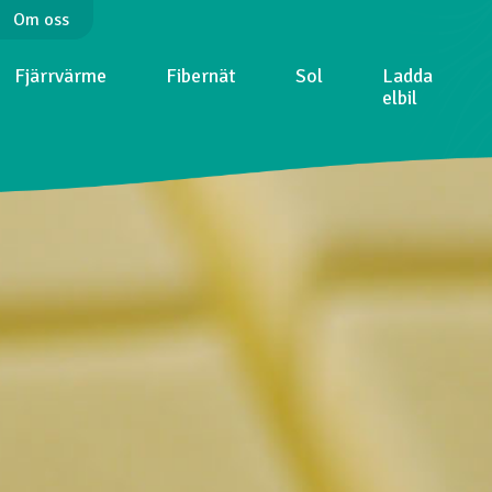
Om oss
Fjärrvärme
Fibernät
Sol
Ladda
elbil