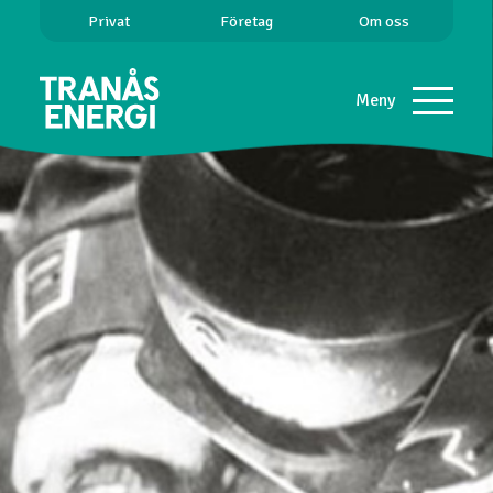
Privat
Företag
Om oss
Meny