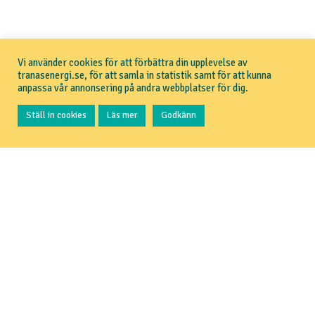
Vi använder cookies för att förbättra din upplevelse av
tranasenergi.se, för att samla in statistik samt för att kunna
anpassa vår annonsering på andra webbplatser för dig.
Ställ in cookies
Läs mer
Godkänn
TRANÅS ENERGI
Om Tranås Energi
Aktuellt
Pressrum
GDPR
Om webbplatsen
HUR KAN VI HJÄLPA DIG?
Jag vill kontakta kundservice
Jag vill teckna elavtal
Jag vill teckna elavtal (företag)
Jag vill anmäla flytt
Jag vill aktivera tjänster i TRAMAN
IN ENGLISH