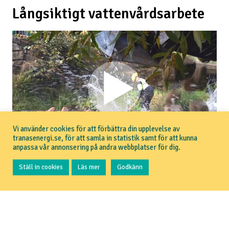
Långsiktigt vattenvårdsarbete
Vi använder cookies för att förbättra din upplevelse av
tranasenergi.se, för att samla in statistik samt för att kunna
anpassa vår annonsering på andra webbplatser för dig.
Sedan hösten 2021 ansvarar Tranås Energi för
Ställ in cookies
Läs mer
Godkänn
vattenvården i Svartån. Varje år görs projekt för att
gynna fiskbestånden.
Vår målsättning är att det ska bli möjligt att fiska
stora öringar i Svartån igen, men för att det ska bli
möjligt behöver vi hjälpas åt. Följ därför de