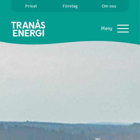
Privat
Företag
Om oss
Meny