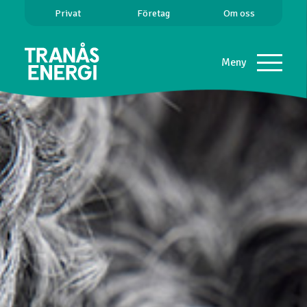
Privat
Företag
Om oss
Meny