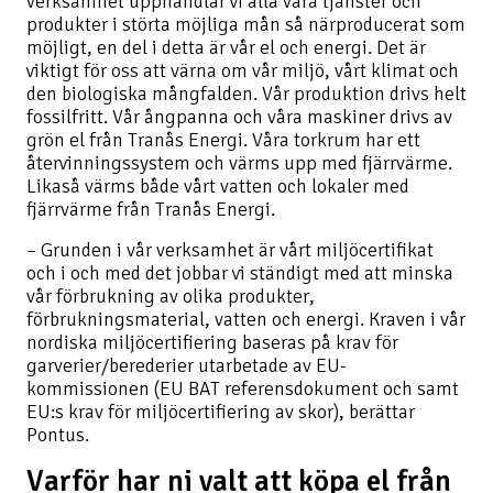
verksamhet upphandlar vi alla våra tjänster och
produkter i störta möjliga mån så närproducerat som
möjligt, en del i detta är vår el och energi. Det är
viktigt för oss att värna om vår miljö, vårt klimat och
den biologiska mångfalden. Vår produktion drivs helt
fossilfritt. Vår ångpanna och våra maskiner drivs av
grön el från Tranås Energi. Våra torkrum har ett
återvinningssystem och värms upp med fjärrvärme.
Likaså värms både vårt vatten och lokaler med
fjärrvärme från Tranås Energi.
– Grunden i vår verksamhet är vårt miljöcertifikat
och i och med det jobbar vi ständigt med att minska
vår förbrukning av olika produkter,
förbrukningsmaterial, vatten och energi. Kraven i vår
nordiska miljöcertifiering baseras på krav för
garverier/berederier utarbetade av EU-
kommissionen (EU BAT referensdokument och samt
EU:s krav för miljöcertifiering av skor), berättar
Pontus.
Varför har ni valt att köpa el från