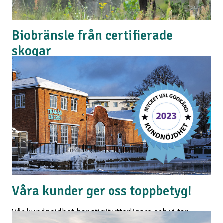
Biobränsle från certifierade
skogar
Sedan många år använder vi biobränsle från
ansvarsfullt brukade, FSC®-certifierade skogar och
andra kontrollerade källor i vår elproduktion (FSC-
N004364), en kvalitetsstämpel för dig som är kund
hos oss!
Läs mer
Våra kunder ger oss toppbetyg!
Vår kundnöjdhet har stigit ytterligare och vi tar
förstaplatsen vad det gäller uppfattningen om hur vi