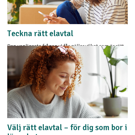
Teckna rätt elavtal
Den vanligaste frågan vi får gäller vilket som är rätt
elavtal att välja. Det är också en fråga som bara du
kan svara på, men det finns några saker att tänka på
som kan hjälpa dig i beslutet.
Läs mer
Välj rätt elavtal – för dig som bor i