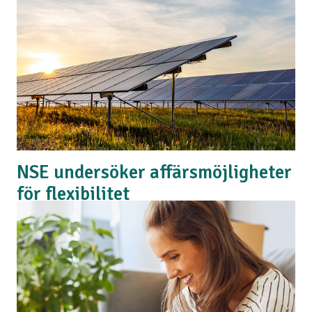
agerar för ett hållbart samhälle!
Läs mer
NSE undersöker affärsmöjligheter
för flexibilitet
Tillsammans med de andra bolagen i Norra Småland
Energi undersöker vi möjligheter att bidra med
flexibilitet inom våra verksamheter.
Läs mer