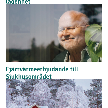
lägenhet
Bor du i lägenhet och ska teckna elavtal? Här får du
några råd om hur du kan tänka.
Läs mer
Fjärrvärmeerbjudande till
Sjukhusområdet
Nu erbjuder vi dig som bor på Sjukhusområdet och
ännu inte har fjärrvärme att ansluta din villa!
Läs mer