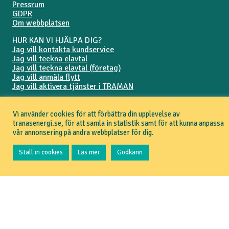
Pressrum
GDPR
Om webbplatsen
HUR KAN VI HJÄLPA DIG?
Jag vill kontakta kundservice
Jag vill teckna elavtal
Jag vill teckna elavtal (företag)
Jag vill anmäla flytt
Jag vill aktivera tjänster i TRAMAN
IN ENGLISH
Vi använder cookies för att förbättra din upplevelse av
tranasenergi.se, för att samla in statistik samt för att kunna anpassa
FÖLJ OSS
vår annonsering på andra webbplatser för dig.
Ställ in cookies
Läs mer
Godkänn