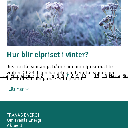
Läs mer
Hur blir elpriset i vinter?
Just nu får vi många frågor om hur elpriserna blir
vintern 2023. I den här artikeln berättar vi mer om
rsta
Föregående
1
2
…
4
5
6
7
8
9
10
…
15
16
Nästa
Si
hur förutsättningarna ser ut just nu.
Läs mer
TRANÅS ENERGI
Om Tranås Energi
Aktuellt