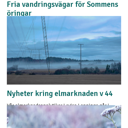
Fria vandringsvägar för Sommens
öringar
Hållbar energiproduktion och naturvård kan
samexistera. Här kan du läsa om vårt arbete för
Sommens unika öringstam och om hur vattenvägen
som varit stängd för vandrande fisk i hundra år snart
är helt öppen!
Läs mer
Nyheter kring elmarknaden v 44
Vår elmarknadsanalytiker Lovisa Lennings går i
denna presentation igenom vad som är aktuellt på
elmarknaden just nu.