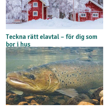
Teckna rätt elavtal – för dig som
bor i hus
För dig som bor i hus står elkostnaden ofta för en
stor del av utgifterna under den kalla delen av året.
Här får du lite hjälp med hur du kan tänka när det är
dags att välja elavtal. Vilket elavtal ska jag välja?
Hos Tranås Energi kan du…
Läs mer